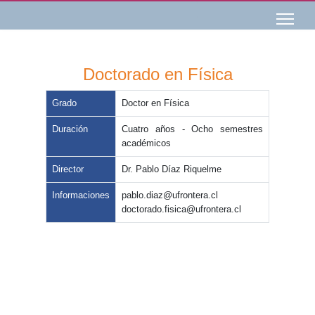
Seleccione su idioma
Doctorado en Física
Grado
Doctor en Física
Duración
Cuatro años - Ocho semestres
académicos
Director
Dr. Pablo Díaz Riquelme
Informaciones
pablo.diaz@ufrontera.cl
doctorado.fisica@ufrontera.cl