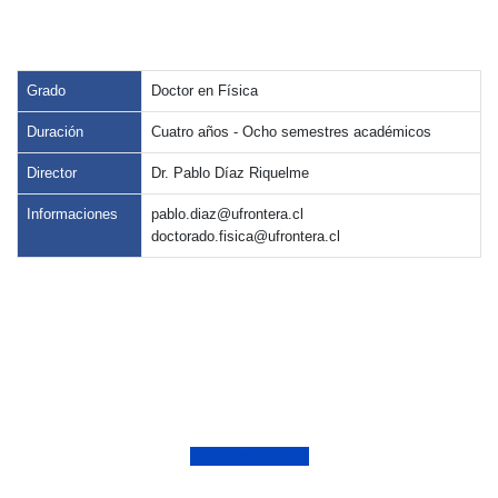
Grado
Doctor en Física
Duración
Cuatro años - Ocho semestres académicos
Director
Dr. Pablo Díaz Riquelme
Informaciones
pablo.diaz@ufrontera.cl
doctorado.fisica@ufrontera.cl
Ir al sitio web